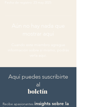
Fecha de registro: 23 may 2025
Aún no hay nada que
mostrar aquí
Cuando este miembro agregue
información sobre sí mismo, podrás
verla aquí.
Aquí puedes suscribirte
al
boletín
insights sobre la
Recibe apasionantes