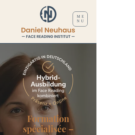
ME
NU
Formation
spécialisée –