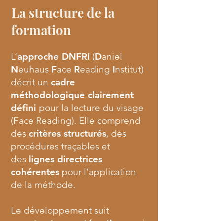
La structure de la
formation
L’
approche DNFRI
(
D
aniel
N
euhaus
F
ace
R
eading
I
nstitut)
décrit un
cadre
méthodologique clairement
défini
pour la lecture du visage
(Face Reading). Elle comprend
des
critères structurés
, des
procédures traçables et
des
lignes directrices
cohérentes
pour l’application
de la méthode.
Le développement suit