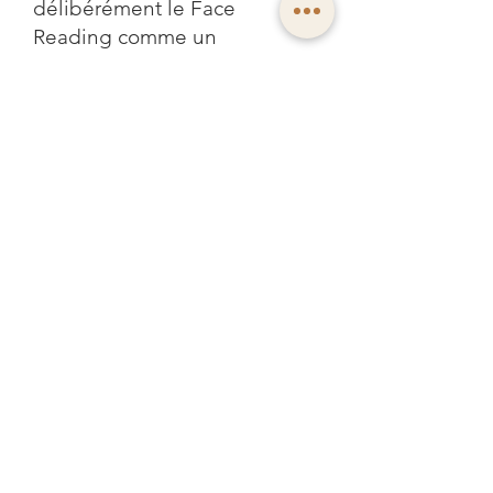
délibérément le Face
Reading comme un
instrument professionnel de
perception
dans ces champs
d’application.
Publications
spécialisées et
développement
continu
Le travail conceptuel de
l’Institut est accompagné par
des
publications spécialisées