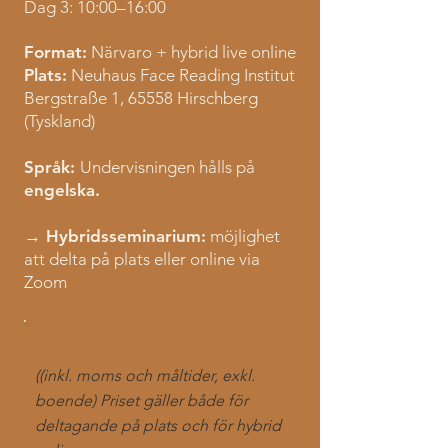
Dag 3: 10:00–16:00
Format:
Närvaro + hybrid live online
Plats:
Neuhaus Face Reading Institut
Bergstraße 1, 65558 Hirschberg
(Tyskland)
Språk:
Undervisningen hålls på
engelska.
→ Hybridsseminarium:
möjlighet
att delta på plats eller online via
Zoom
Pris: 890 €
((inkl. moms och måltider, exkl.
boende) Priset gäller både för
deltagande på plats och för hybrid