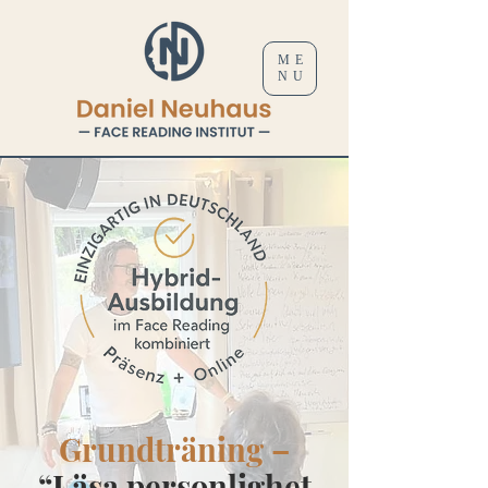
ME
NU
Grundträning –
“Läsa personlighet