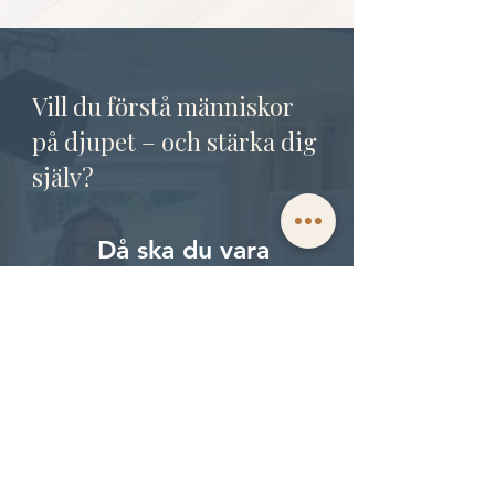
Vill du förstå människor
på djupet – och stärka dig
själv?
Då ska du vara
med:
ANMÄL DIG TILL GRUNDUTBILDNINGEN NU
Osäker?
Lär känna mig och