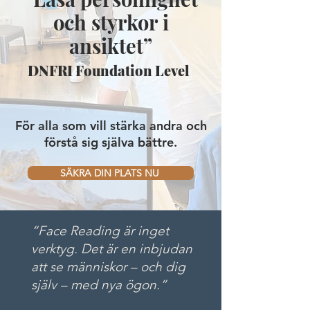
och styrkor i
ansiktet”
DNFRI Foundation Level
För alla som vill stärka andra och
förstå sig själva bättre.
SÄKRA DIN PLATS NU
“Face Reading är inget
verktyg. Det är en inbjudan
att se människor – och dig
själv – med nya ögon.”