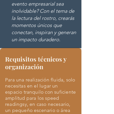
evento empresarial sea
inolvidable? Con el tema de
la lectura del rostro, crearás
momentos únicos que
conectan, inspiran y generan
un impacto duradero.
Requisitos técnicos y
organización
Para una realización fluida, solo
necesitas en el lugar un
espacio tranquilo con suficiente
amplitud para los speed
readingsy, en caso necesario,
un pequeño escenario o área