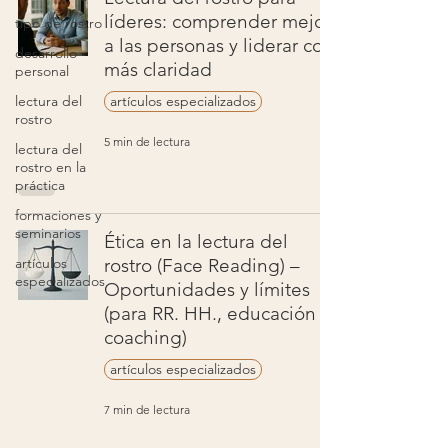
líderes: comprender mejor
tipo de rostro
a las personas y liderar con
desarrollo
más claridad
personal
lectura del
artículos especializados
rostro
5 min de lectura
lectura del
rostro en la
práctica
formaciones y
seminarios
Ética en la lectura del
artículos
rostro (Face Reading) –
especializados
Oportunidades y límites
(para RR. HH., educación y
coaching)
artículos especializados
7 min de lectura