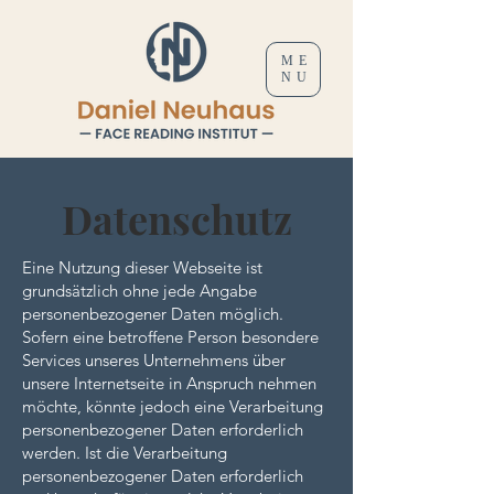
ME
NU
Datenschutz
Eine Nutzung dieser Webseite ist
grundsätzlich ohne jede Angabe
personenbezogener Daten möglich.
Sofern eine betroffene Person besondere
Services unseres Unternehmens über
unsere Internetseite in Anspruch nehmen
möchte, könnte jedoch eine Verarbeitung
personenbezogener Daten erforderlich
werden. Ist die Verarbeitung
personenbezogener Daten erforderlich