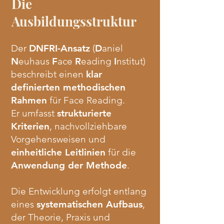
Die
Ausbildungsstruktur
Der
DNFRI-Ansatz
(
D
aniel
N
euhaus
F
ace
R
eading
I
nstitut)
beschreibt einen
klar
definierten methodischen
Rahmen
für Face Reading.
Er umfasst
strukturierte
Kriterien
, nachvollziehbare
Vorgehensweisen und
einheitliche Leitlinien
für die
Anwendung der Methode
.
Die Entwicklung erfolgt entlang
eines
systematischen Aufbaus
,
der Theorie, Praxis und