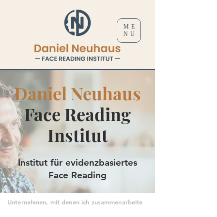
ME
NU
Daniel Neuhaus
Face Reading
Institut
Institut für evidenzbasiertes
Face Reading
Unternehmen, mit denen ich zusammenarbeite