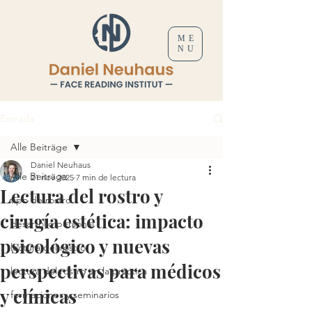
ME
NU
Entrada
Alle Beiträge
Daniel Neuhaus
Alle Beiträge
21 nov 2025
7 min de lectura
Lectura del rostro y
tipo de rostro
cirugía estética: impacto
desarrollo personal
psicológico y nuevas
lectura del rostro
perspectivas para médicos
lectura del rostro en la práctica
y clínicas
formaciones y seminarios