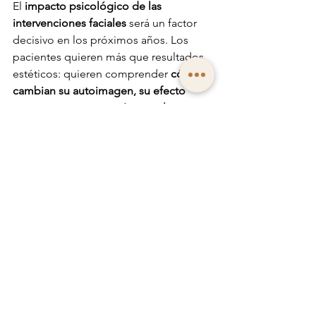
El 
impacto psicológico de las 
intervenciones faciales
 será un factor 
decisivo en los próximos años. Los 
pacientes quieren más que resultados 
estéticos: quieren comprender 
cómo 
cambian su autoimagen, su efecto 
externo y su percepción social
.
La 
lectura del rostro en cirugía estética
combina tradición, psicología de la 
percepción y práctica clínica.
Quien integra este conocimiento 
genera 
más valor para los pacientes
 y 
se posiciona como 
pionero en un 
segmento en pleno crecimiento
.
Artículos relacionados