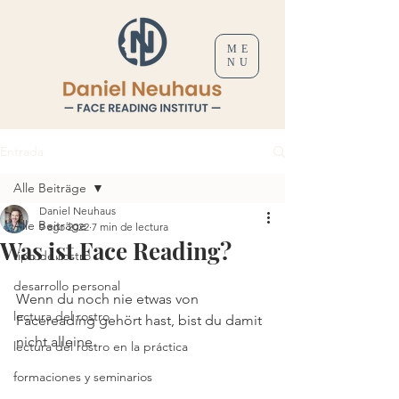
ME
NU
Entrada
Alle Beiträge
Daniel Neuhaus
Alle Beiträge
9 ago 2022
7 min de lectura
Was ist Face Reading?
tipo de rostro
desarrollo personal
Wenn du noch nie etwas von 
lectura del rostro
Facereading gehört hast, bist du damit 
nicht alleine. 
lectura del rostro en la práctica
formaciones y seminarios