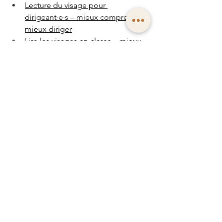
Lecture du visage pour 
dirigeant·e·s – mieux comprendre, 
mieux diriger
Lire les visages en classe – mieux 
comprendre les élèves
Lecture du visage & chirurgie 
esthétique – perspectives 
psychologiques
Apprendre la lecture du 
visage
Webinaire en direct gratuit
Formation de base
 – « Lire la 
personnalité & les forces dans le 
visage »
Formation avancée
 – « Les 