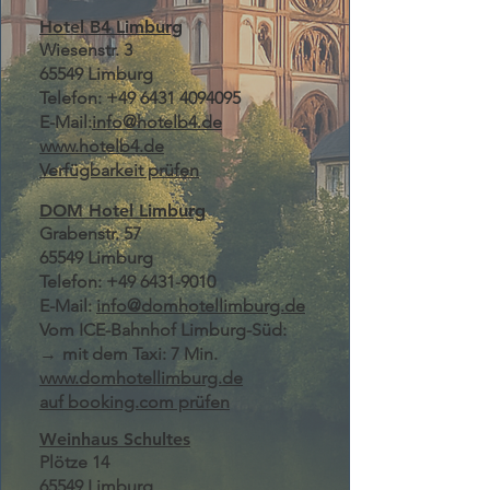
Hotel B4 Limburg
Wiesenstr. 3
65549 Limburg
Telefon:
+49 6431 4094095
E-Mail:
info@hotelb4.de
www.hotelb4.de
Verfügbarkeit
prüfen
DOM Hotel Limburg
Grabenstr. 57
65549 Limburg
Telefon:
+49 6431-9010
E-Mail:
info@domhotellimburg.de
Vom ICE-Bahnhof Limburg-Süd:
→
mit dem Taxi: 7 Min.
www.domhotellimburg.de
auf booking.com prüfen
Weinhaus Schultes
Plötze 14
65549 Limburg