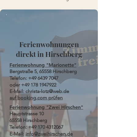
Ferienwohnungen
direkt in Hirschberg
Ferienwohnung "Marionette"
Bergstraße 5, 65558 Hirschberg
Telefon:
+49 6439 7047
oder
+49 178 1947922
E-Mail:
christa-lotz@web.de
auf booking.com prüfen
Ferienwohnung "Zwei Hirschen"
​Hauptstrasse 10
65558 Hirschberg
Telefon:
+49 170 4312067
E-Mail:
info@zweihirschen.de