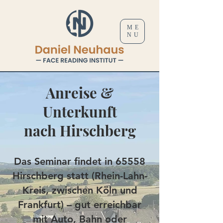
ME
NU
Anreise &
Unterkunft
nach Hirschberg
Das Seminar findet in 65558
Hirschberg statt (Rhein-Lahn-
Kreis, zwischen Köln und
Frankfurt) – gut erreichbar
mit Auto, Bahn oder