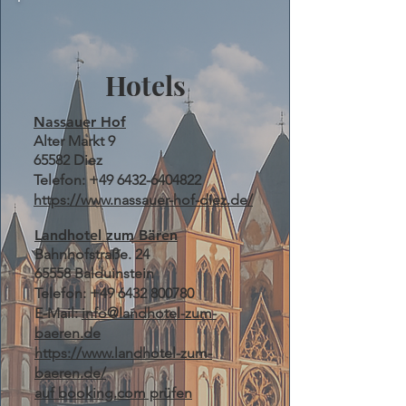
Hotels
Nassauer Hof
Alter Markt 9
65582 Diez
Telefon:
+49 6432-6404822
https://www.nassauer-hof-diez.de/
Landhotel zum Bären
Bahnhofstraße. 24
65558 Balduinstein
Telefon:
+49 6432 800780
E-Mail:
info@landhotel-zum-
baeren.de
https://www.landhotel-zum-
baeren.de/
auf booking.com prüfen