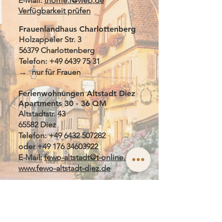
E-Mail:
thome.i@web.de
Verfügbarkeit
prüfen
Frauenlandhaus Charlottenberg
Holzappeler Str. 3
56379 Charlottenberg ​
Telefon:
+49 6439 75 31
​
→
nur für Frauen
Ferienwohnungen Altstadt Diez
Apartments 30 - 36 QM
Altstadtstr. 43
65582 Diez
Telefon:
+49 6432 507282
oder
+49 176 34603922
E-Mail:
fewo-altstadt@t-online.de
www.fewo-altstadt-diez.de
DJH Jugendherberge Diez
Grafenschloss
Schlossberg. 8
65582 Diez