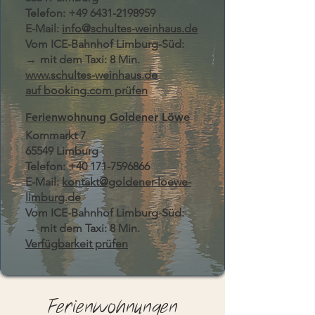
Telefon:
+49 6431-2198959
E-Mail:
info@schultes-weinhaus.de
Vom ICE-Bahnhof Limburg-Süd:
→
mit dem Taxi: 8 Min.
www.schultes-weinhaus.de
auf booking.com prüfen
Ferienwohnung Goldener Löwe
Kornmarkt 7
65549 Limburg
Telefon:
+40 171-7596866
E-Mail:
kontakt@goldener-loewe-
limburg.de
Vom ICE-Bahnhof Limburg-Süd:
→
mit dem Taxi: 8 Min.
Verfügbarkeit prüfen
Ferienwohnungen