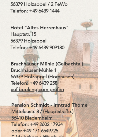
56379 Holzappel / 2 FeWo ​
Telefon:
+49 6439 1444
Hotel "Altes Herrenhaus"
Hauptstr. 15
56379 Holzappel
Telefon:
+49 6439 909180
​Bruchhäuser Mühle (Gelbachtal)
Bruchhäuser Mühle 1
56379 Holzappel (Horhausen)
Telefon:
+49 6439 258
auf booking.com
prüfen
Pension Schmidt - Irmtrud Thome
Mittelaustr
. 8 / (
Hauptstraße.)
56410 Bladernheim
Telefon:
+49 2602 17934
oder
+49 171 6549725