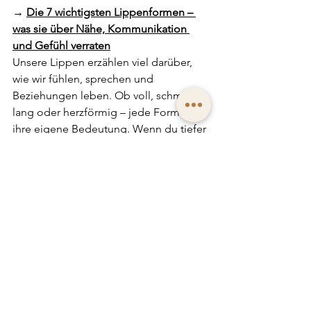
→ 
Die 7 wichtigsten Lippenformen – 
was sie über Nähe, Kommunikation 
und Gefühl verraten
Unsere Lippen erzählen viel darüber, 
wie wir fühlen, sprechen und 
Beziehungen leben. Ob voll, schmal, 
lang oder herzförmig – jede Form hat 
ihre eigene Bedeutung. Wenn du tiefer 
verstehen möchtest, welche Signale 
deine Lippen senden, findest du hier 
eine klare Übersicht.
→ 
Amorbogen – eine kleine Kurve mit 
großer Wirkung
Der Amorbogen zeigt, wie ein Mensch 
Nähe, Resonanz und Anziehung lebt. 
Seine Form verrät, wie offen wir 
emotional sind, wie stark unsere 