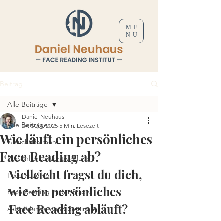
ME
NU
Beitrag
Alle Beiträge
Daniel Neuhaus
Alle Beiträge
24. Sept. 2025
5 Min. Lesezeit
Wie läuft ein persönliches
Gesichtsformen
Face Reading ab?
Persönlichkeitsentwicklung
Vielleicht fragst du dich, 
Face Reading
wie ein persönliches 
Face Reading in der Praxis
Face Reading abläuft?
Ausbildungen und Seminare